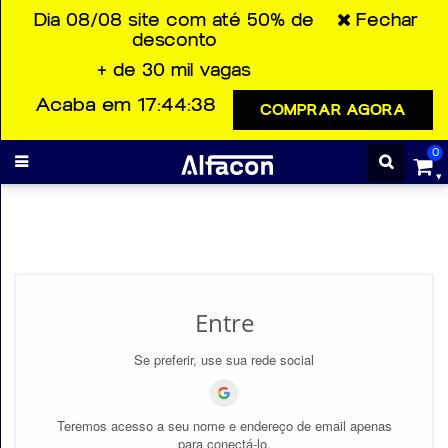
Dia 08/08 site com até 50% de
Fechar
desconto
+ de 30 mil vagas
ENTRAR
Acaba em 17:44:38
COMPRAR AGORA
CADASTRE-
0
SE
Cursos
Cursos
Entre
gratuitos
Se preferir, use sua rede social
Apostilas
Teremos acesso a seu nome e endereço de email apenas
para conectá-lo.
ALFAQUIZ