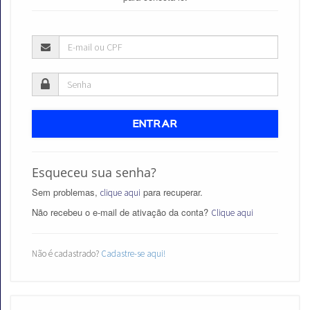
Aprovados
Notícias
ENTRAR
Aulas
AO
Esqueceu sua senha?
Sem problemas,
para recuperar.
VIVO
clique aqui
Não recebeu o e-mail de ativação da conta?
Clique aqui
GRATUITAS!
Não é cadastrado?
Cadastre-se aqui!