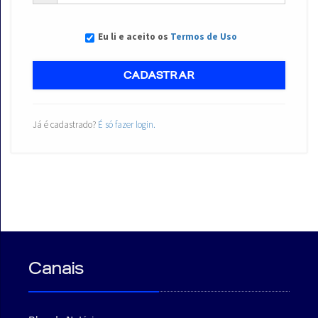
Eu li e aceito os
Termos de Uso
CADASTRAR
Já é cadastrado?
É só fazer login.
Canais