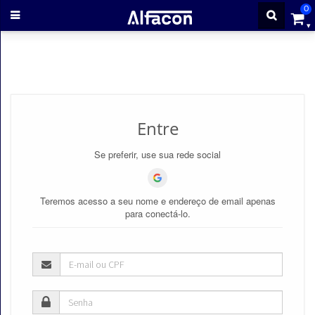
0
ENTRAR
CADASTRE-
Entre
SE
Se preferir, use sua rede social
Cursos
Teremos acesso a seu nome e endereço de email apenas
Cursos
para conectá-lo.
gratuitos
Apostilas
ALFAQUIZ