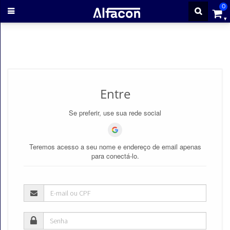
0
ENTRAR
CADASTRE-
Entre
SE
Se preferir, use sua rede social
Cursos
Teremos acesso a seu nome e endereço de email apenas
Cursos
para conectá-lo.
gratuitos
Apostilas
ALFAQUIZ