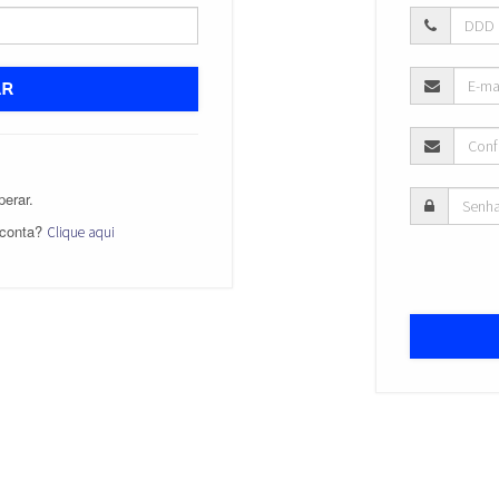
AR
erar.
 conta?
Clique aqui