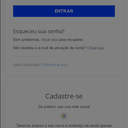
ENTRAR
Esqueceu sua senha?
Aprovados
Sem problemas,
para recuperar.
clique aqui
Notícias
Não recebeu o e-mail de ativação da conta?
Clique aqui
Aulas
Não é cadastrado?
Cadastre-se aqui!
AO
VIVO
GRATUITAS!
Cadastre-se
Se preferir, use sua rede social
Teremos acesso a seu nome e endereço de email apenas