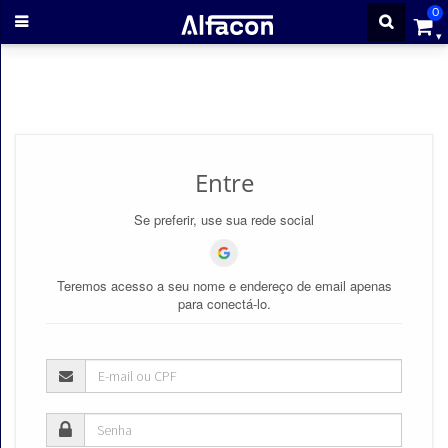
0
ENTRAR
CADASTRE-
Entre
SE
Se preferir, use sua rede social
Cursos
Teremos acesso a seu nome e endereço de email apenas
Cursos
para conectá-lo.
gratuitos
Apostilas
ALFAQUIZ