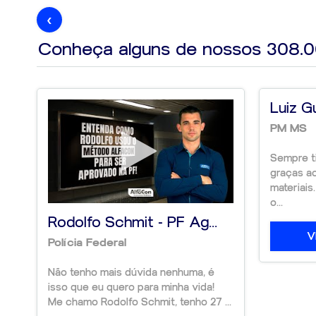
‹
Conheça alguns de nossos
308.
Luiz G
PM MS
Sempre ti
graças a
materiais
o...
Rodolfo Schmit - PF Ag...
V
Polícia Federal
Não tenho mais dúvida nenhuma, é
isso que eu quero para minha vida!
Me chamo Rodolfo Schmit, tenho 27 ...