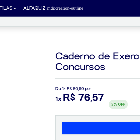
TILAS
ALFAQUIZ
Caderno de Exercí
Concursos
De
1x R$ 80,60
por
R$ 76,57
1x
5%
OFF