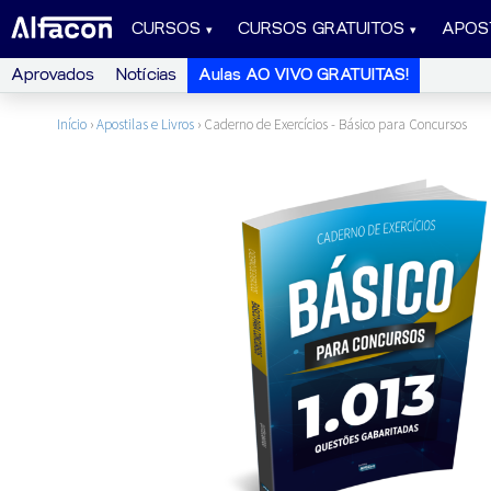
CURSOS
CURSOS GRATUITOS
APOS
Aprovados
Notícias
Aulas AO VIVO GRATUITAS!
Início
›
Apostilas e Livros
›
Caderno de Exercícios - Básico para Concursos