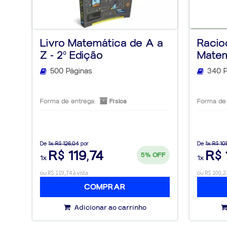
Livro Matemática de A a
Racio
Z - 2º Edição
Matem
Z - 2ª
500 Páginas
340 P
Forma de entrega:
Física
Forma de 
De
1x R$ 126,04
por
De
1x R$ 10
R$ 119,74
R$ 
5%
OFF
1x
1x
ou R$ 119,74 à vista
ou R$ 100,23
COMPRAR
Adicionar ao carrinho