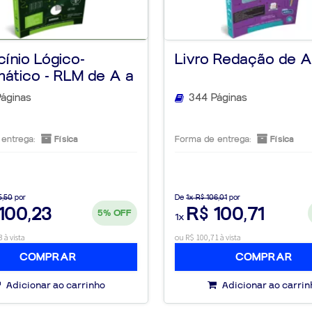
cínio Lógico-
Livro Redação de A
ático - RLM de A a
 Edição
áginas
344 Páginas
entrega:
Física
Forma de entrega:
Física
5,50
por
De
1x R$ 106,01
por
100,23
R$ 100,71
5%
OFF
1x
 à vista
ou R$ 100,71 à vista
COMPRAR
COMPRAR
Adicionar ao carrinho
Adicionar ao carrin