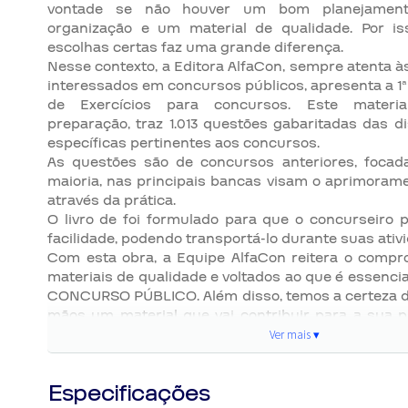
vontade se não houver um bom planejament
organização e um material de qualidade. Por is
escolhas certas faz uma grande diferença.
Nesse contexto, a Editora AlfaCon, sempre atenta 
interessados em concursos públicos, apresenta a 1
de Exercícios para concursos. Este material
preparação, traz 1.013 questões gabaritadas das di
específicas pertinentes aos concursos.
As questões são de concursos anteriores, foca
maioria, nas principais bancas visam o aprimoram
através da prática.
O livro de foi formulado para que o concurseiro p
facilidade, podendo transportá-lo durante suas ativ
Com esta obra, a Equipe AlfaCon reitera o compr
materiais de qualidade e voltados ao que é essencia
CONCURSO PÚBLICO. Além disso, temos a certeza d
mãos um material que vai contribuir para a sua p
aprovação.
Ver mais ▾
Especificações