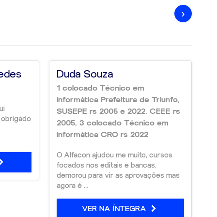
›
edes
Duda Souza
1 colocado Técnico em
informática Prefeitura de Triunfo,
ui
SUSEPE rs 2005 e 2022, CEEE rs
o obrigado
2005, 3 colocado Técnico em
informática CRO rs 2022
W
O Alfacon ajudou me muito, cursos
focados nos editais e bancas,
Mi
demorou para vir as aprovações mas
agora é ...
Ol
te
co
VER NA ÍNTEGRA