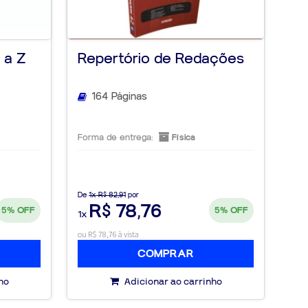
 a Z
Repertório de Redações
Bá
Mu
164 Páginas
Forma de entrega:
Física
For
De
1x R$ 82,91
por
De
1
R$ 78,76
5%
OFF
5%
OFF
1x
1x
ou R$ 78,76 à vista
ou R$
COMPRAR
ho
Adicionar ao carrinho