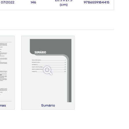
20.5 x 27.5
07/2022
146
9786559184415
(cm)
inas
Sumário