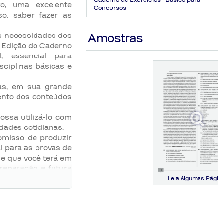
Caderno de Exercícios - Básico para
o, uma excelente
Concursos
so, saber fazer as
às necessidades dos
Amostras
ª Edição do Caderno
, essencial para
sciplinas básicas e
das, em sua grande
ento dos conteúdos
ossa utilizá-lo com
idades cotidianas.
omisso de produzir
l para as provas de
e que você terá em
reparação e futura
Leia Algumas Pág