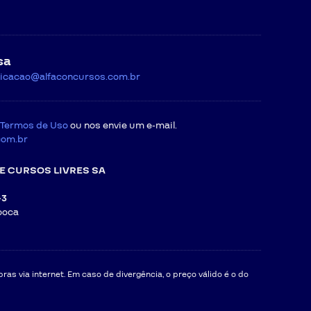
sa
icacao@alfaconcursos.com.br
Termos de Uso
ou nos envie um e-mail.
com.br
E CURSOS LIVRES SA
-3
ooca
as via internet. Em caso de divergência, o preço válido é o do