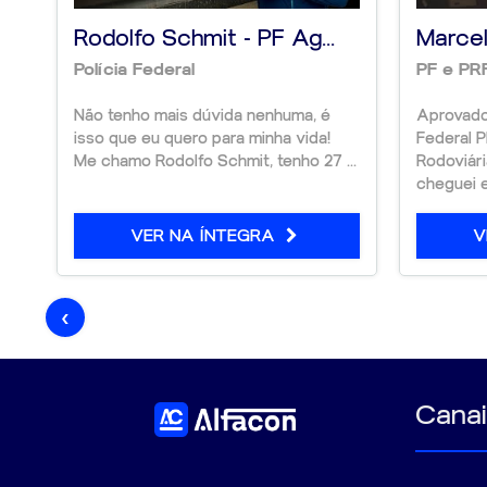
Acompanhamento motivacional ao longo da leitura
Rodolfo Schmit - PF Ag...
Marcel
Polícia Federal
PF e PR
Não tenho mais dúvida nenhuma, é
Aprovado
isso que eu quero para minha vida!
Federal P
Me chamo Rodolfo Schmit, tenho 27 ...
Rodoviári
cheguei e.
VER NA ÍNTEGRA
V
‹
Canai