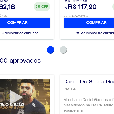
,51
por
De
1x R$ 124,11
por
82,18
R$ 117,90
5%
OFF
1x
à vista
ou R$ 117,90 à vista
COMPRAR
COMPRAR
Adicionar ao carrinho
Adicionar ao carrin
000
aprovados
Daniel De Sousa Gu
PM PA
Me chamo Daniel Guedes e f
classificado na PM-PA. Muit
equipe alfa!