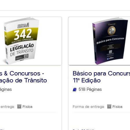
nce no ENEM
.
dos teóricos, mas
des analíticas e
as de conhecimento
s & Concursos -
Básico para Concur
lação de Trânsito
11ª Edição
áginas
518 Páginas
entrega:
Física
Forma de entrega:
Física