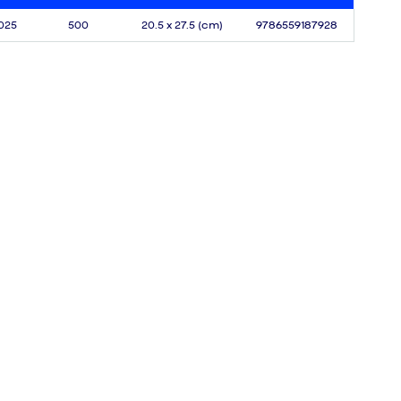
025
500
20.5 x 27.5 (cm)
9786559187928