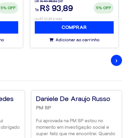
De
1x R$ 98,83
por
De
1
R$ 93,89
5%
OFF
5%
OFF
1x
1x
ou R$ 93,89 à vista
ou R$
COMPRAR
ho
Adicionar ao carrinho
›
edes
Daniele De Araujo Russo
W
PM SP
C
ui
Fui aprovada na PM SP estou no
Fu
o obrigado
momento em investigação social e
Es
super feliz que me encontrei. Quando
co