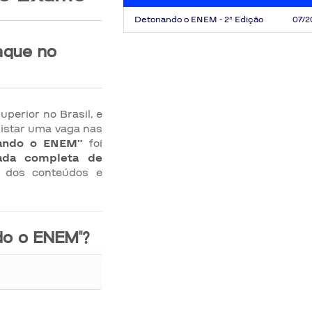
Detonando o ENEM - 2ª Edição
07/2
aque no
perior no Brasil, e
uistar uma vaga nas
ando o ENEM”
foi
ada completa de
o dos conteúdos e
do o ENEM"?
ssível, explicações
oferece
abordagens
s de resolução de