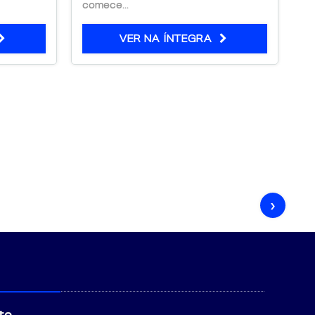
comece...
c..
VER NA ÍNTEGRA
›
to