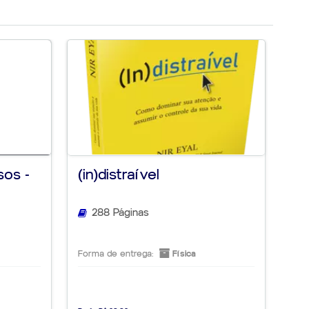
sos -
(in)distraível
Le
pa
288 Páginas
Forma de entrega:
Física
For