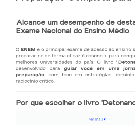
Alcance um desempenho de dest
Exame Nacional do Ensino Médio
O
ENEM
é o principal exame de acesso ao ensino su
preparar-se de forma eficaz é essencial para conq
melhores universidades do país. O livro
“Deton
desenvolvido para
guiar você em uma jorn
preparação
, com foco em estratégias, domíni
raciocínio crítico.
Por que escolher o livro "Detonan
Ver mais ▾
Este material foi elaborado com uma linguagem ace
detalhadas e orientações práticas. Além disso, ele 
interdisciplinares
e
estratégias inteligente