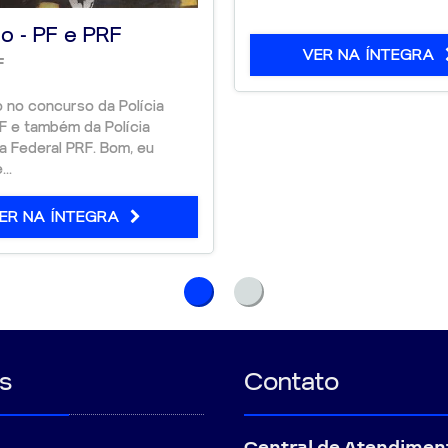
o - PF e PRF
VER NA ÍNTEGRA
F
 no concurso da Polícia
F e também da Polícia
a Federal PRF. Bom, eu
..
ER NA ÍNTEGRA
s
Contato
Central de Atendimen