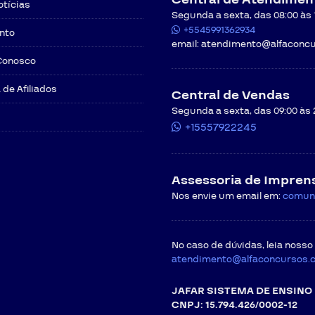
otícias
Segunda a sexta, das 08:00 às 12
+5545991362934
nto
email:
atendimento@alfaconcu
Conosco
de Afiliados
Central de Vendas
Segunda a sexta, das 09:00 às 
+15557922245
Assessoria de Impren
Nos envie um email em:
comun
No caso de dúvidas, leia nosso
atendimento@alfaconcursos.
JAFAR SISTEMA DE ENSINO 
CNPJ: 15.794.426/0002-12