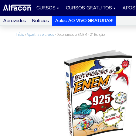
CURSOS
CURSOS GRATUITOS
APOS
Aprovados
Notícias
Aulas AO VIVO GRATUITAS!
Início
›
Apostilas e Livros
›
Detonando o ENEM - 2ª Edição