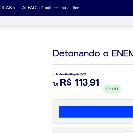
TILAS
ALFAQUIZ
Detonando o ENEM
De
1x R$ 119,90
por
R$ 113,91
1x
5%
OFF