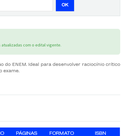
OK
atualizadas com o edital vigente.
 do ENEM. Ideal para desenvolver raciocínio crítico
o exame.
NO
PÁGINAS
FORMATO
ISBN