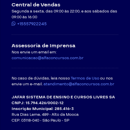
Central de Vendas
quiser cancelar, ficará sujeito às regras de
O serviço público oferece estabilidade, crescimento
rescisão antecipada do contrato, conforme
Segunda a sexta, das 09:00 às 22:00, e aos sábados das
profissional e excelente remuneração e a Caixa
cláusulas a seguir.
09:00 às 16:00
Econômica Federal é uma das instituições mais
+15557922245
Regras para rescisão antecipada do contrato
.
sólidas do Brasil. 💼
Passados os sete dias para exercer o direito de
arrependimento, o Contratante ainda poderá cancelar
💙
O próximo aprovado da Caixa pode ser você.
o curso, mas ficará sujeito às seguintes regras:
Assessoria de Imprensa
a) Se o CONTRATANTE consumiu até 40% (quarenta por
Nos envie um email em:
cento) do curso: multa correspondente a 30% (trinta
comunicacao@alfaconcursos.com.br
por cento) do valor pago no curso a título de rescisão
antecipada. Para cursos compostos por videoaulas e
apostilas, serão deduzidos, cumulativamente, os
valores do material didático. Caso tenha direito à
No caso de dúvidas, leia nosso
Termos de Uso
ou nos
restituição de valores, a multa será abatida;
envie um e-mail.
atendimento@alfaconcursos.com.br
b) Se o CONTRATANTE consumir mais do que 40%
(quarenta por cento) do curso, não fará jus a restituição
JAFAR SISTEMA DE ENSINO E CURSOS LIVRES SA
de valores, tão somente ao direito à rescisão;
CNPJ: 15.794.426/0002-12
Inscrição Municipal: 285.416-3
Além de respeitas as condições das cláusulas
Rua Dias Leme, 489 - Alto da Mooca
anteriores, o CONTRATANTE somente terá direito a
CEP: 03118-040 -
São Paulo - SP
estorno de valores se observados cumulativamente os
seguintes prazos para solicitação de cancelamento: