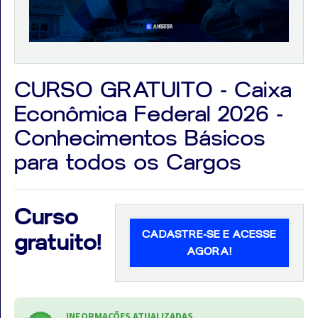
Aprovados
CURSO GRATUITO - Caixa
Econômica Federal 2026 -
Notícias
Conhecimentos Básicos
Aulas
para todos os Cargos
AO
VIVO
Curso
GRATUITAS!
CADASTRE-SE E ACESSE
gratuito!
AGORA!
INFORMAÇÕES ATUALIZADAS