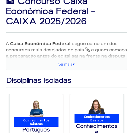
🏦 Concurso Caixa
Econômica Federal –
CAIXA 2025/2026
A
Caixa Econômica Federal
segue como um dos
concursos mais desejados do país 🚀 e quem começa
a preparação antes do edital sai na frente na disputa
pelas vagas.
Ver mais ▾
Após o último concurso organizado pela
Disciplinas Isoladas
CESGRANRIO
, a tendência é de manutenção da
estrutura da prova e das principais disciplinas
cobradas, tornando este o momento ideal para iniciar
sua preparação. 📚🔥
Pensando nisso, o
AlfaCon
disponibilizou um
Conhecimentos
curso
Conhecimentos
Básicos
gratuito de Conhecimentos Básicos para Todos
Básicos
Conhecimentos
Português
os Cargos
, desenvolvido com foco nos conteúdos
e