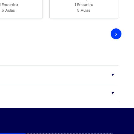
1 Encontro
1 Encontro
5 Aulas
5 Aulas
›
das principais bancas examinadoras. Eventuais modificações no
ongo de todo o período de vigência do contrato.
ríodo de duração do curso.