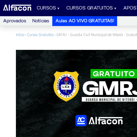
CURSOS
CURSOS GRATUITOS
APOS
Aprovados
Notícias
Aulas AO VIVO GRATUITAS!
Início
›
Cursos Gratuitos
›
GM RJ - Guarda Civil Municipal de Niterói - Gratui