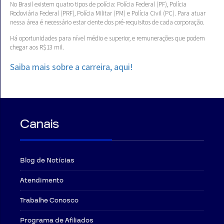
No Brasil existem quatro tipos de polícia: Polícia Federal (PF), Polícia
Rodoviária Federal (PRF), Polícia Militar (PM) e Polícia Civil (PC). Para atuar
nessa área é necessário estar ciente dos pré-requisitos de cada corporação.
Há oportunidades para nível médio e superior, e remunerações que podem
chegar aos R$13 mil.
Saiba mais sobre a carreira, aqui!
Canais
Blog de Notícias
Atendimento
Trabalhe Conosco
Programa de Afiliados