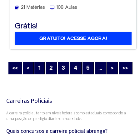
21 Matérias
108 Aulas
Grátis!
GRATUITO! ACESSE AGORA!
<<
<
1
2
3
4
5
...
>
>>
Carreiras Policiais
A carreira policial, tanto em níveis federais como estaduais, corresponde a
uma posição de prestígio diante da sociedade.
Quais concursos a carreira policial abrange?