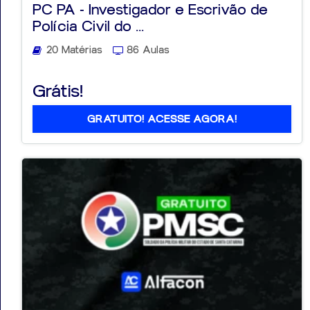
PC PA - Investigador e Escrivão de
Polícia Civil do ...
20 Matérias
86 Aulas
Aprovados
Grátis!
Notícias
GRATUITO! ACESSE AGORA!
Aulas
AO
VIVO
GRATUITAS!