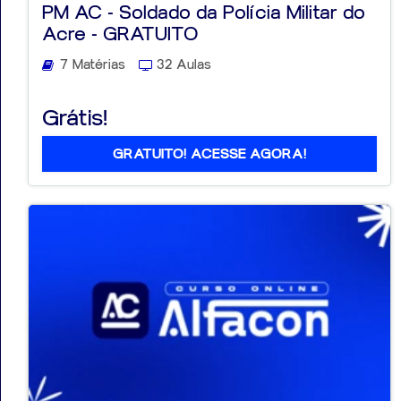
PM AC - Soldado da Polícia Militar do
Acre - GRATUITO
7 Matérias
32 Aulas
Aprovados
Grátis!
Notícias
GRATUITO! ACESSE AGORA!
Aulas
AO
VIVO
GRATUITAS!