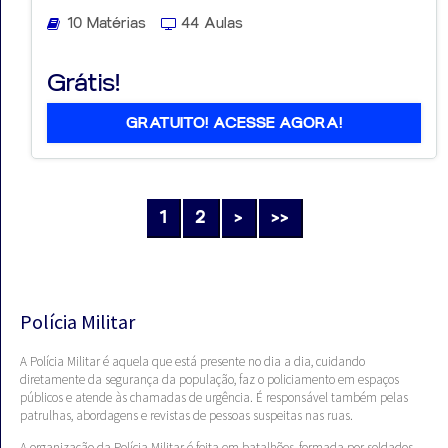
10 Matérias
44 Aulas
Grátis!
GRATUITO! ACESSE AGORA!
1
2
>
>>
Polícia Militar
A Polícia Militar é aquela que está presente no dia a dia, cuidando
diretamente da segurança da população, faz o policiamento em espaços
públicos e atende às chamadas de urgência. É responsável também pelas
patrulhas, abordagens e revistas de pessoas suspeitas nas ruas.
A organização da Polícia Militar é feita em batalhões, formada por soldados,