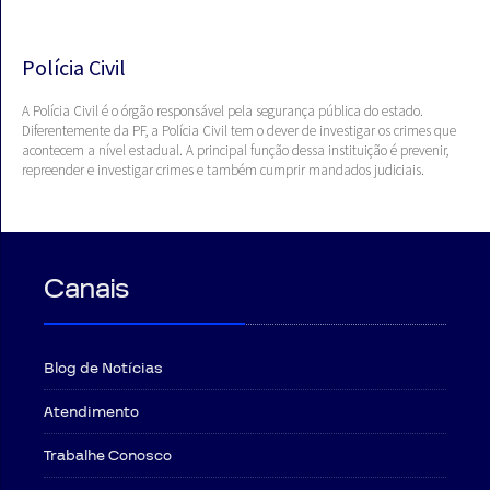
Polícia Civil
A Polícia Civil é o órgão responsável pela segurança pública do estado.
Diferentemente da PF, a Polícia Civil tem o dever de investigar os crimes que
acontecem a nível estadual. A principal função dessa instituição é prevenir,
repreender e investigar crimes e também cumprir mandados judiciais.
Canais
Blog de Notícias
Atendimento
Trabalhe Conosco