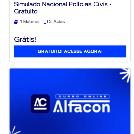
Simulado Nacional Polícias Civis -
Gratuito
1 Matéria
3 Aulas
Aprovados
Grátis!
Notícias
GRATUITO! ACESSE AGORA!
Aulas
AO
VIVO
GRATUITAS!