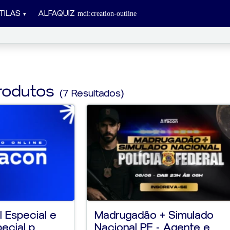
TILAS
ALFAQUIZ
rodutos
(7 Resultados)
l Especial e
Madrugadão + Simulado
ecial p...
Nacional PF - Agente e