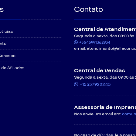
s
Contato
Central de Atendimen
otícias
Segunda a sexta, das 08:00 às 12
+5545991362934
nto
email:
atendimento@alfaconcu
Conosco
de Afiliados
Central de Vendas
Segunda a sexta, das 09:00 às 
+15557922245
Assessoria de Impren
Nos envie um email em:
comun
No caso de dúvidas, leia nosso