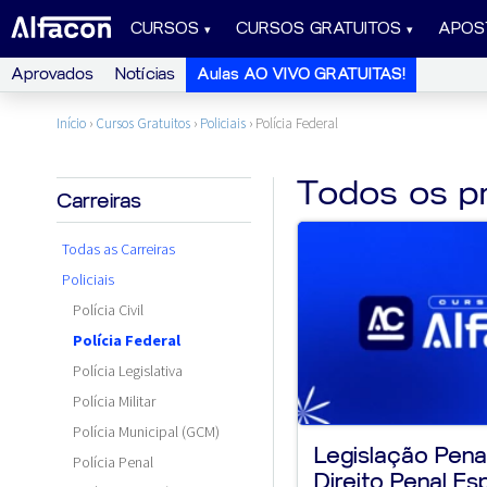
CURSOS
CURSOS GRATUITOS
APOS
Aprovados
Notícias
Aulas AO VIVO GRATUITAS!
Início
›
Cursos Gratuitos
›
Policiais
›
Polícia Federal
Todos os p
Carreiras
Todas as Carreiras
Policiais
Polícia Civil
Polícia Federal
Polícia Legislativa
Polícia Militar
Polícia Municipal (GCM)
Legislação Pena
Polícia Penal
Direito Penal Esp