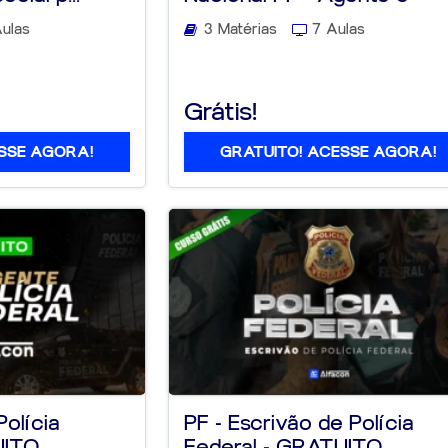
Escrivão
ulas
3 Matérias
7 Aulas
Grátis!
SSE AGORA!
GRATUITO! ACESSE AGORA!
Polícia
PF - Escrivão de Polícia
UITO
Federal - GRATUITO