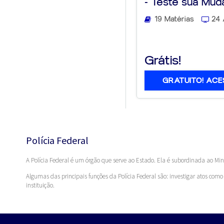
- Teste sua Mud
19 Matérias
24 
Grátis!
GRATUITO! ACE
Polícia Federal
A Polícia Federal é um órgão que serve ao Estado. Ela é subordinada ao Min
Algumas das principais funções da Polícia Federal são: investigar atos como
instituição.