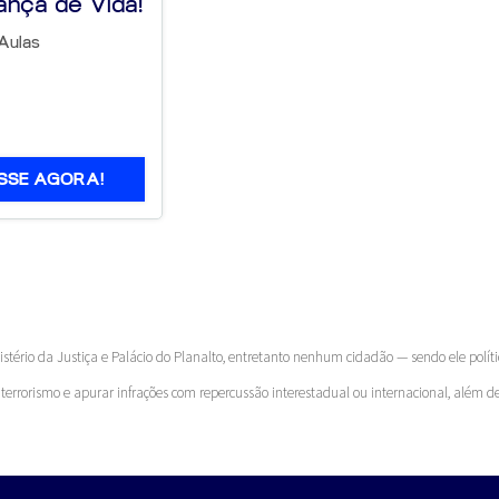
ança de Vida!
Aulas
SSE AGORA!
istério da Justiça e Palácio do Planalto, entretanto nenhum cidadão — sendo ele polít
 terrorismo e apurar infrações com repercussão interestadual ou internacional, além d