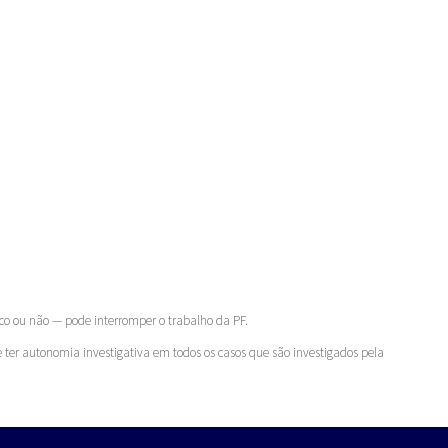
ico ou não — pode interromper o trabalho da PF.
e ter autonomia investigativa em todos os casos que são investigados pela