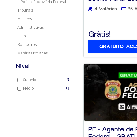
Polícia Rodoviária Federal
4 Matérias
85 A
Tribunais
Militares
Administrativas
Grátis!
Outros
Bombeiros
GRATUITO! ACE
Matérias Isoladas
Nível
Superior
(3)
Médio
(1)
PF - Agente de 
Federal - GRAT