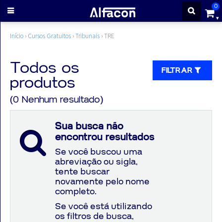
0
ENTRAR
Início
›
Cursos Gratuitos
›
Tribunais
›
TRE
CADASTRE-
Todos os
FILTRAR
produtos
SE
(0 Nenhum resultado)
Cursos
Sua busca não
encontrou resultados
Cursos
Se você buscou uma
abreviação ou sigla,
gratuitos
tente buscar
novamente pelo nome
completo.
Apostilas
Se você está utilizando
os filtros de busca,
ALFAQUIZ