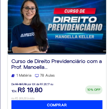
Curso de Direito Previdenciário com a
Prof. Manoella...
1 Matéria
78 Aulas
De
R$ 187,78
por 6X de R$ 28,17 ou
R$ 19,80
10%
OFF
10x
ou R$ 169,00 à vista
COMPRAR