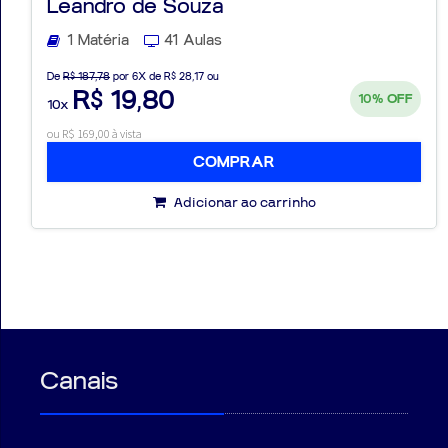
Leandro de Souza
1 Matéria
41 Aulas
De
R$ 187,78
por 6X de R$ 28,17 ou
R$ 19,80
10%
OFF
10x
ou R$ 169,00 à vista
COMPRAR
Adicionar ao carrinho
Canais