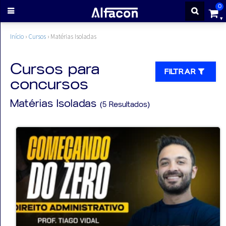
0
ENTRAR
Início
›
Cursos
›
Matérias Isoladas
CADASTRE-
Cursos para
FILTRAR
concursos
SE
Matérias Isoladas
(5 Resultados)
Cursos
Cursos
gratuitos
Apostilas
ALFAQUIZ