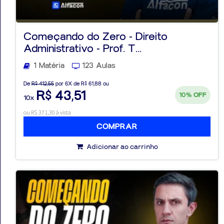
Começando do Zero - Direito
Administrativo - Prof. T...
Aprovados
1 Matéria
123 Aulas
Notícias
De
R$ 412,55
por 6X de R$ 61,88 ou
R$ 43,51
10%
OFF
10x
Aulas
ou R$ 371,30 à vista
AO
COMPRAR
VIVO
Adicionar ao carrinho
GRATUITAS!