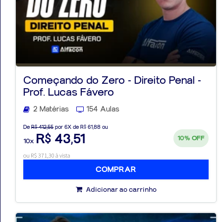
Começando do Zero - Direito Penal -
Prof. Lucas Fávero
2 Matérias
154 Aulas
De
R$ 412,55
por 6X de R$ 61,88 ou
R$ 43,51
10%
OFF
10x
ou R$ 371,30 à vista
COMPRAR
Adicionar ao carrinho