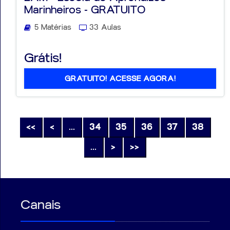
Marinheiros - GRATUITO
5 Matérias
33 Aulas
Grátis!
GRATUITO! ACESSE AGORA!
<<
<
...
34
35
36
37
38
...
>
>>
Canais