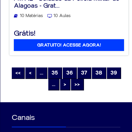
Alagoas - Grat...
10 Matérias
10 Aulas
Grátis!
GRATUITO! ACESSE AGORA!
<<
<
...
35
36
37
38
39
...
>
>>
Canais