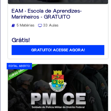
EAM - Escola de Aprendizes-
Marinheiros - GRATUITO
5 Matérias
33 Aulas
Aprovados
Grátis!
Notícias
Aulas
GRATUITO! ACESSE AGORA!
AO
EDITAL ABERTO
VIVO
GRATUITAS!