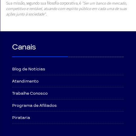
Sua missão, segundo sua filosofia corporativa, é
"Ser um banco de mercado,
competitivo e rentável, atuando com espírito público em cada uma de suas
ações junto à sociedade"
.
Canais
Blog de Notícias
Atendimento
Trabalhe Conosco
Programa de Afiliados
Pirataria