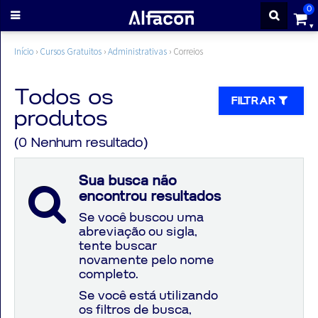
0
ENTRAR
Início
›
Cursos Gratuitos
›
Administrativas
›
Correios
CADASTRE-
Todos os
FILTRAR
produtos
SE
(0 Nenhum resultado)
Cursos
Sua busca não
encontrou resultados
Cursos
Se você buscou uma
abreviação ou sigla,
gratuitos
tente buscar
novamente pelo nome
completo.
Apostilas
Se você está utilizando
os filtros de busca,
ALFAQUIZ