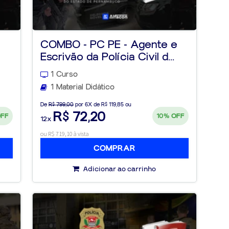
COMBO - PC PE - Agente e
Escrivão da Polícia Civil d...
1 Curso
1 Material Didático
De
R$ 799,00
por 6X de R$ 119,85 ou
R$ 72,20
OFF
10%
OFF
12x
ou R$ 719,10 à vista
COMPRAR
Adicionar ao carrinho