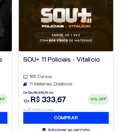
s
SOU+ 11 Policiais - Vitalício
165 Cursos
11 Materiais Didáticos
De
12x R$ 370,74
por
R$ 333,67
OFF
10%
OFF
12x
ou R$ 4.004,01 à vista
COMPRAR
Adicionar ao carrinho