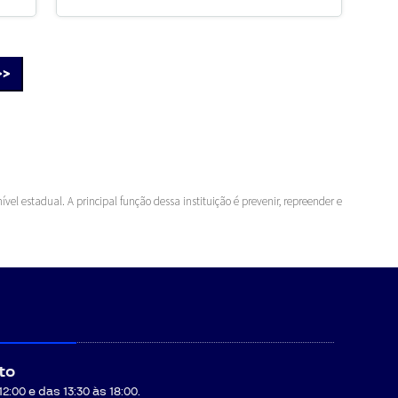
>>
vel estadual. A principal função dessa instituição é prevenir, repreender e
to
:00 e das 13:30 às 18:00.