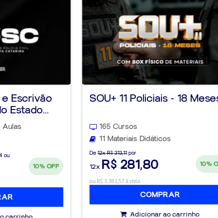
 e Escrivão
SOU+ 11 Policiais - 18 Mese
do Estado...
 Aulas
165 Cursos
11 Materiais Didáticos
De
12x R$ 313,11
por
4 ou
R$ 281,80
10%
10%
OFF
12x
ou R$ 3.381,57 à vista
COMPRAR
RAR
Adicionar ao carrinho
o carrinho