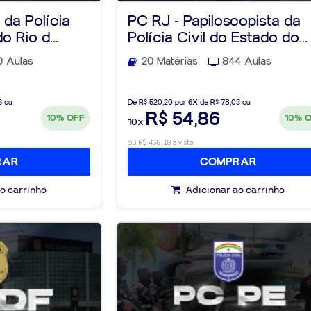
 da Polícia
PC RJ - Papiloscopista da
o Rio d...
Polícia Civil do Estado do...
0 Aulas
20 Matérias
844 Aulas
3 ou
De
R$ 520,20
por 6X de R$ 78,03 ou
R$ 54,86
10%
OFF
10%
10x
ou R$ 468,18 à vista
RAR
COMPRAR
o carrinho
Adicionar ao carrinho