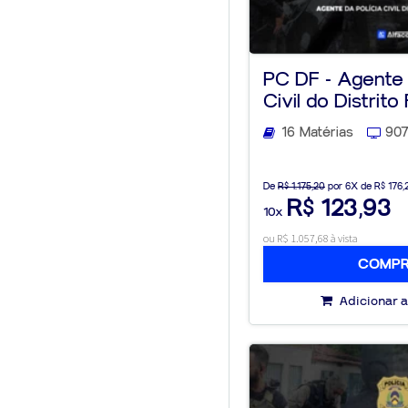
PC DF - Agente 
Civil do Distrito
16 Matérias
907
De
R$ 1.175,20
por 6X de R$ 176,
R$ 123,93
10x
ou R$ 1.057,68 à vista
COMP
Adicionar a