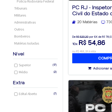
Polícia Rodoviária Federal
PC RJ - Inspetor
Tribunais
Civil do Estado d
Militares
20 Matérias
73
Administrativas
Outros
Bombeiros
De
R$ 520,20
por 6X de R$ 78,0
R$ 54,86
Matérias Isoladas
10x
ou R$ 468,18 à vista
Nível
COMP
Superior
(17)
Adicionar a
Médio
(2)
Extra
Edital Aberto
(7)