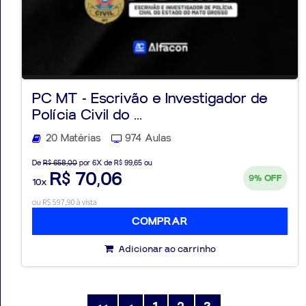
PC MT - Escrivão e Investigador de
Polícia Civil do ...
20 Matérias
974 Aulas
De
R$ 658,00
por 6X de R$ 99,65 ou
R$ 70,06
9%
OFF
10x
ou R$ 597,90 à vista
COMPRAR
Adicionar ao carrinho