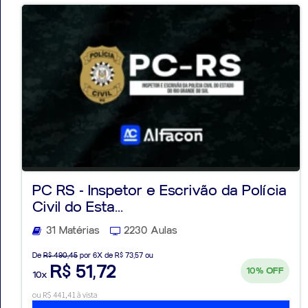
PC RS - Inspetor e Escrivão da Polícia
Civil do Esta...
31 Matérias
2230 Aulas
De
R$ 490,45
por 6X de R$ 73,57 ou
R$ 51,72
10%
OFF
10x
ou R$ 441,41 à vista