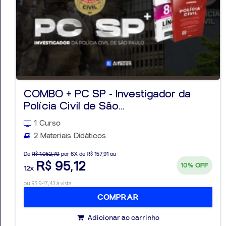
COMBO + PC SP - Investigador da
Polícia Civil de São...
1 Curso
2 Materiais Didáticos
De
R$ 1.052,70
por 6X de R$ 157,91 ou
R$ 95,12
10%
OFF
12x
ou R$ 947,43 à vista
COMPRAR
Adicionar ao carrinho