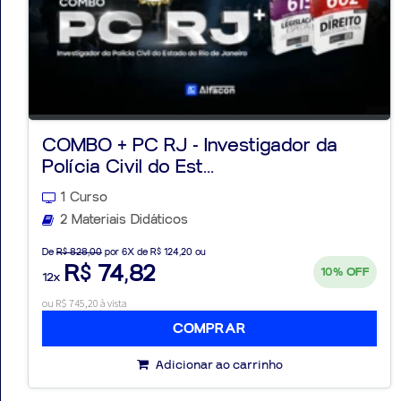
COMBO + PC RJ - Investigador da
Polícia Civil do Est...
1 Curso
2 Materiais Didáticos
De
R$ 828,00
por 6X de R$ 124,20 ou
R$ 74,82
10%
OFF
12x
ou R$ 745,20 à vista
COMPRAR
Adicionar ao carrinho