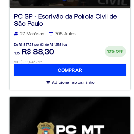
PC SP - Escrivão da Polícia Civil de
São Paulo
27 Matérias
708 Aulas
De
R$ 837,38
por 6X de R$ 125,61 ou
R$ 88,30
10%
OFF
10x
ou R$ 753,64 à vista
COMPRAR
Adicionar ao carrinho