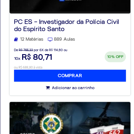
PC ES – Investigador da Polícia Civil
do Espírito Santo
Aprovados
12 Matérias
889 Aulas
Notícias
De
R$ 765,33
por 6X de R$ 114,80 ou
R$ 80,71
10%
OFF
10x
Aulas
ou R$ 688,80 à vista
AO
COMPRAR
VIVO
Adicionar ao carrinho
GRATUITAS!