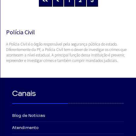
<<
<
1
2
3
Polícia Civil
A Polícia Civil é o órgão responsável pela segurança pública do estado.
Diferentemente da PF, a Polícia Civil tem o dever de investigar os crimes que
acontecem a nível estadual. A principal função dessa instituição é prevenir,
repreender e investigar crimes e também cumprir mandados judiciais.
Canais
Blog de Notícias
Atendimento