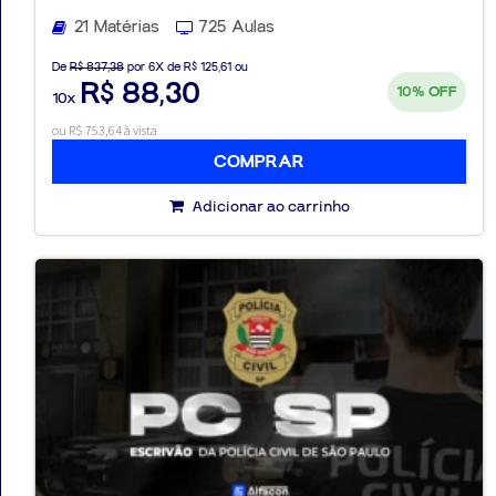
21 Matérias
725 Aulas
De
R$ 837,38
por 6X de R$ 125,61 ou
R$ 88,30
10%
OFF
10x
ou R$ 753,64 à vista
COMPRAR
Adicionar ao carrinho