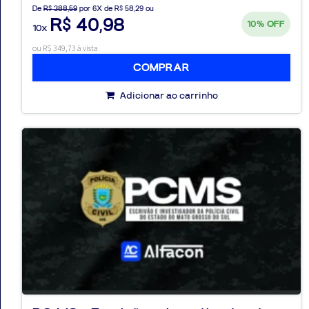
De
R$ 388,59
por 6X de R$ 58,29 ou
R$ 40,98
10%
OFF
10x
ou R$ 349,73 à vista
COMPRAR
Adicionar ao carrinho