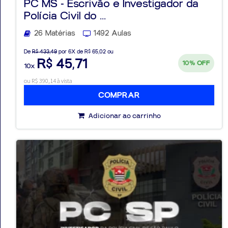
PC MS - Escrivão e Investigador da
Polícia Civil do ...
26 Matérias
1492 Aulas
De
R$ 433,49
por 6X de R$ 65,02 ou
R$ 45,71
10%
OFF
10x
ou R$ 390,14 à vista
COMPRAR
Adicionar ao carrinho