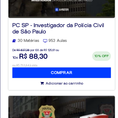
PC SP - Investigador da Polícia Civil
de São Paulo
30 Matérias
953 Aulas
De
R$ 837,38
por 6X de R$ 125,61 ou
R$ 88,30
10%
OFF
10x
ou R$ 753,64 à vista
COMPRAR
Adicionar ao carrinho