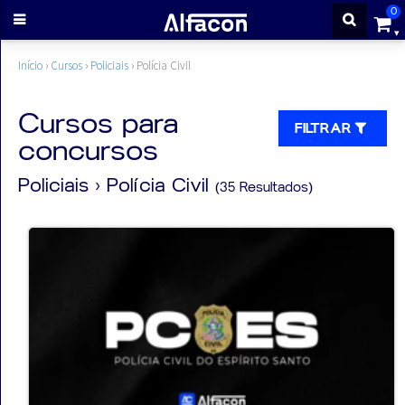
0
ENTRAR
Início
›
Cursos
›
Policiais
›
Polícia Civil
CADASTRE-
Cursos para
FILTRAR
concursos
SE
Policiais
› Polícia Civil
(35 Resultados)
Cursos
Cursos
gratuitos
Apostilas
ALFAQUIZ