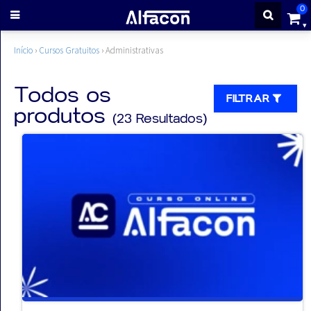
0
ENTRAR
Início
›
Cursos Gratuitos
›
Administrativas
CADASTRE-
Todos os
FILTRAR
produtos
(23 Resultados)
SE
Cursos
Cursos
gratuitos
Apostilas
ALFAQUIZ