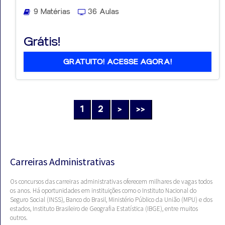
9 Matérias
36 Aulas
Grátis!
GRATUITO! ACESSE AGORA!
1
2
>
>>
Carreiras Administrativas
Os concursos das carreiras administrativas oferecem milhares de vagas todos
os anos. Há oportunidades em instituições como o Instituto Nacional do
Seguro Social (INSS), Banco do Brasil, Ministério Público da União (MPU) e dos
estados, Instituto Brasileiro de Geografia Estatística (IBGE), entre muitos
outros.