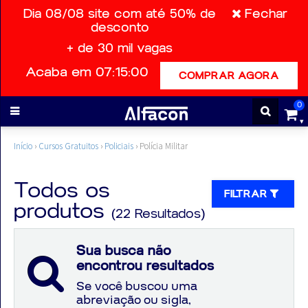
Dia 08/08 site com até 50% de
Fechar
desconto
+ de 30 mil vagas
ENTRAR
Acaba em 07:15:00
COMPRAR AGORA
CADASTRE-
0
SE
Início
›
Cursos Gratuitos
›
Policiais
›
Polícia Militar
Cursos
Todos os
FILTRAR
Cursos
produtos
(22 Resultados)
gratuitos
Sua busca não
encontrou resultados
Apostilas
Se você buscou uma
abreviação ou sigla,
ALFAQUIZ