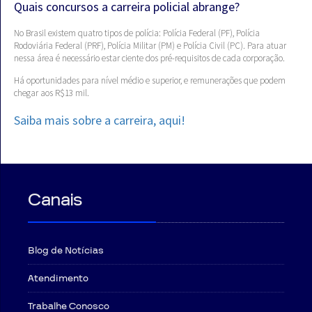
Quais concursos a carreira policial abrange?
No Brasil existem quatro tipos de polícia: Polícia Federal (PF), Polícia
Rodoviária Federal (PRF), Polícia Militar (PM) e Polícia Civil (PC). Para atuar
nessa área é necessário estar ciente dos pré-requisitos de cada corporação.
Há oportunidades para nível médio e superior, e remunerações que podem
chegar aos R$13 mil.
Saiba mais sobre a carreira, aqui!
Canais
Blog de Notícias
Atendimento
Trabalhe Conosco