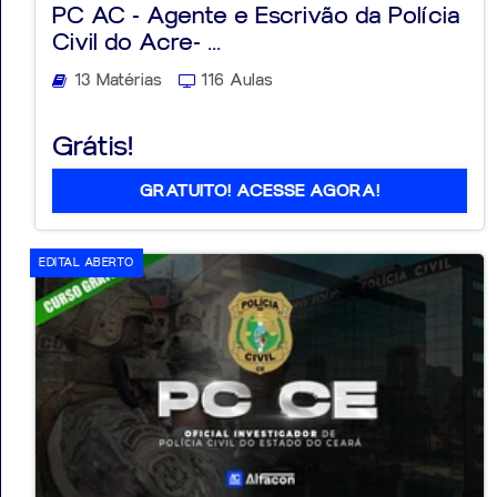
PC AC - Agente e Escrivão da Polícia
Civil do Acre- ...
13 Matérias
116 Aulas
Aprovados
Grátis!
Notícias
GRATUITO! ACESSE AGORA!
Aulas
AO
EDITAL ABERTO
VIVO
GRATUITAS!