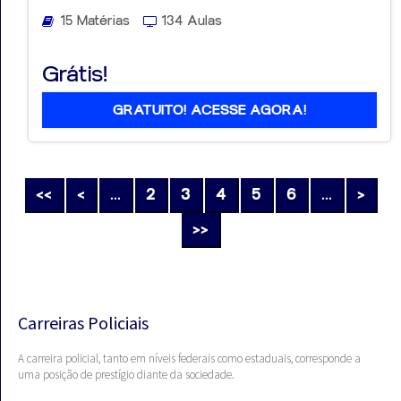
15 Matérias
134 Aulas
Grátis!
GRATUITO! ACESSE AGORA!
<<
<
...
2
3
4
5
6
...
>
>>
Carreiras Policiais
A carreira policial, tanto em níveis federais como estaduais, corresponde a
uma posição de prestígio diante da sociedade.