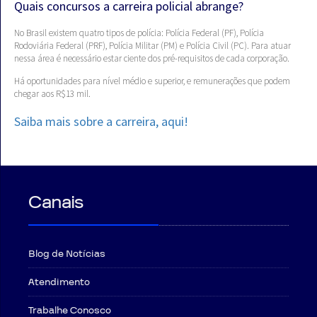
Quais concursos a carreira policial abrange?
No Brasil existem quatro tipos de polícia: Polícia Federal (PF), Polícia
Rodoviária Federal (PRF), Polícia Militar (PM) e Polícia Civil (PC). Para atuar
nessa área é necessário estar ciente dos pré-requisitos de cada corporação.
Há oportunidades para nível médio e superior, e remunerações que podem
chegar aos R$13 mil.
Saiba mais sobre a carreira, aqui!
Canais
Blog de Notícias
Atendimento
Trabalhe Conosco