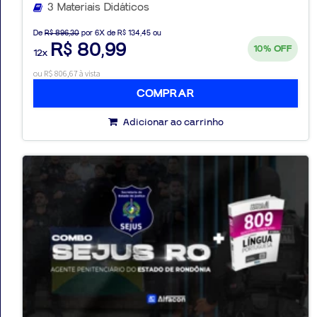
3 Materiais Didáticos
De
R$ 896,30
por 6X de R$ 134,45 ou
R$ 80,99
10%
OFF
12x
ou R$ 806,67 à vista
COMPRAR
Adicionar ao carrinho