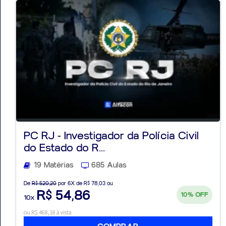
PC RJ - Investigador da Polícia Civil
do Estado do R...
19 Matérias
685 Aulas
De
R$ 520,20
por 6X de R$ 78,03 ou
R$ 54,86
10%
OFF
10x
ou R$ 468,18 à vista