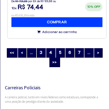
De
R$ 705,88
por 6X de R$ 105,88 ou
R$ 74,44
10%
OFF
10x
ou R$ 635,29 à vista
COMPRAR
Adicionar ao carrinho
<<
<
...
3
4
5
6
7
...
>
>>
Carreiras Policiais
A carreira policial, tanto em níveis federais como estaduais, corresponde a
uma posição de prestígio diante da sociedade.