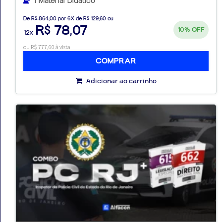
1 Material Didático
De
R$ 864,00
por 6X de R$ 129,60 ou
R$ 78,07
10%
OFF
12x
ou R$ 777,60 à vista
COMPRAR
Adicionar ao carrinho