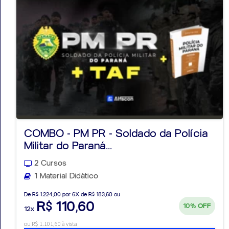
COMBO - PM PR - Soldado da Polícia
Militar do Paraná...
2 Cursos
1 Material Didático
De
R$ 1.224,00
por 6X de R$ 183,60 ou
R$ 110,60
10%
OFF
12x
ou R$ 1.101,60 à vista