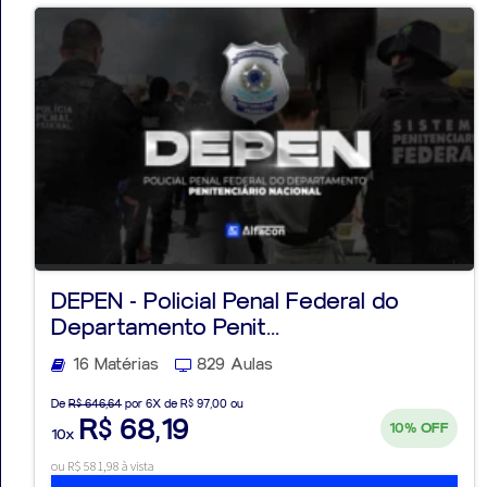
DEPEN - Policial Penal Federal do
Departamento Penit...
16 Matérias
829 Aulas
De
R$ 646,64
por 6X de R$ 97,00 ou
R$ 68,19
10%
OFF
10x
ou R$ 581,98 à vista