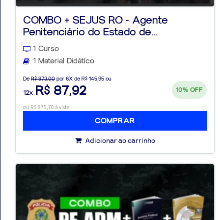
COMBO + SEJUS RO - Agente
Penitenciário do Estado de...
1 Curso
1 Material Didático
De
R$ 973,00
por 6X de R$ 145,95 ou
R$ 87,92
10%
OFF
12x
ou R$ 875,70 à vista
COMPRAR
Adicionar ao carrinho