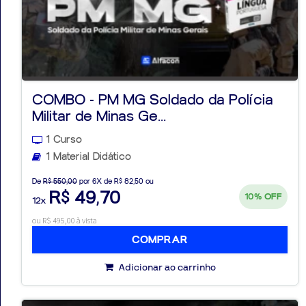
COMBO - PM MG Soldado da Polícia
Militar de Minas Ge...
1 Curso
1 Material Didático
De
R$ 550,00
por 6X de R$ 82,50 ou
R$ 49,70
10%
OFF
12x
ou R$ 495,00 à vista
COMPRAR
Adicionar ao carrinho