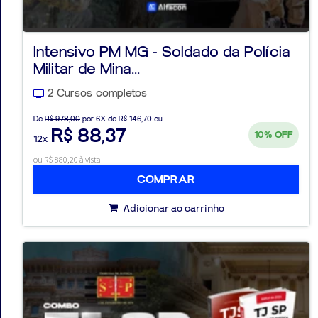
Intensivo PM MG - Soldado da Polícia
Militar de Mina...
Aprovados
2 Cursos completos
Notícias
De
R$ 978,00
por 6X de R$ 146,70 ou
R$ 88,37
10%
OFF
12x
Aulas
ou R$ 880,20 à vista
AO
COMPRAR
VIVO
Adicionar ao carrinho
GRATUITAS!