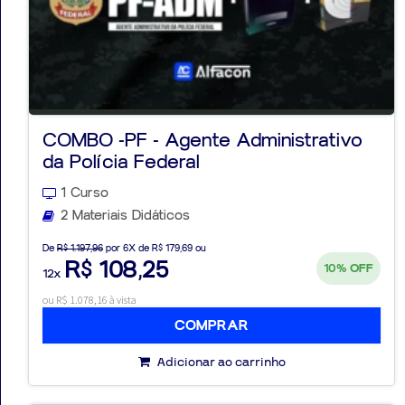
COMBO -PF - Agente Administrativo
da Polícia Federal
1 Curso
2 Materiais Didáticos
De
R$ 1.197,96
por 6X de R$ 179,69 ou
R$ 108,25
10%
OFF
12x
ou R$ 1.078,16 à vista
COMPRAR
Adicionar ao carrinho