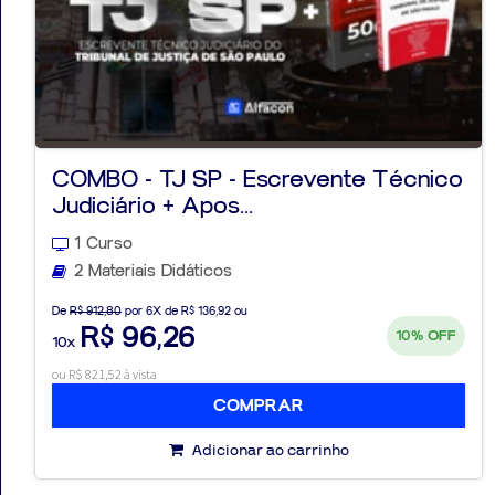
COMBO - TJ SP - Escrevente Técnico
Judiciário + Apos...
1 Curso
2 Materiais Didáticos
De
R$ 912,80
por 6X de R$ 136,92 ou
R$ 96,26
10%
OFF
10x
ou R$ 821,52 à vista
COMPRAR
Adicionar ao carrinho