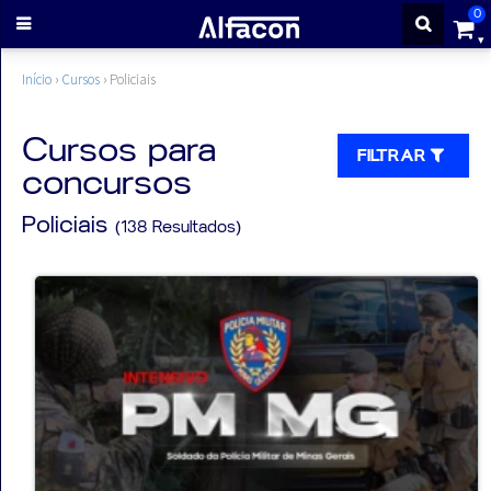
0
ENTRAR
Início
›
Cursos
›
Policiais
CADASTRE-
Cursos para
FILTRAR
concursos
SE
Policiais
(138 Resultados)
Cursos
Cursos
gratuitos
Apostilas
ALFAQUIZ